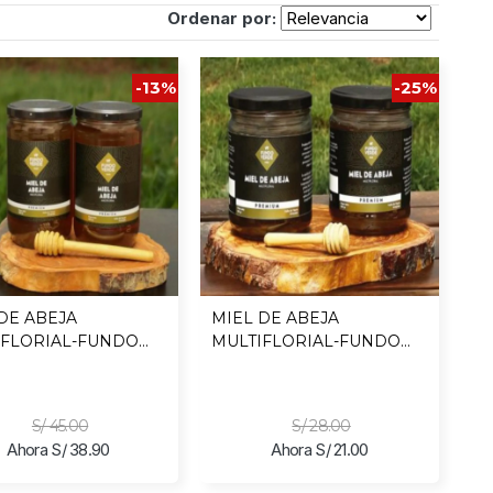
Ordenar por:
-13%
-25%
DE ABEJA
MIEL DE ABEJA
IFLORIAL-FUNDO
MULTIFLORIAL-FUNDO
 X 900 GR
VERDE X 500 GR
S/ 45.00
S/ 28.00
Ahora S/ 38.90
Ahora S/ 21.00