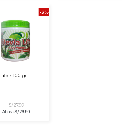
-3%
 Life x 100 gr
S/ 27.90
Ahora S/ 26.90