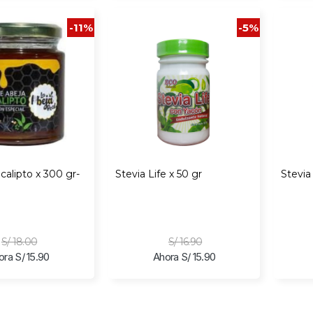
-11%
-5%
calipto x 300 gr-
Stevia Life x 50 gr
Stevia
l
S/ 18.00
S/ 16.90
ora S/ 15.90
Ahora S/ 15.90