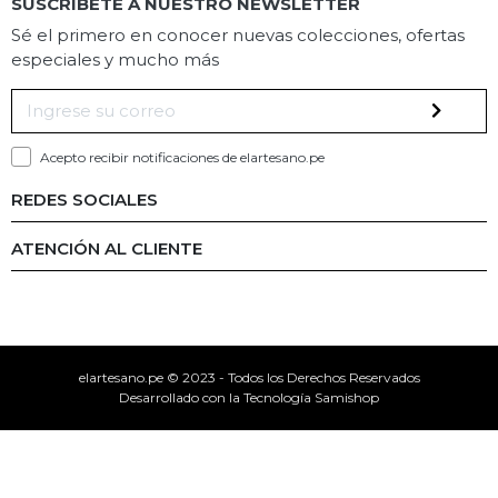
SUSCRÍBETE A NUESTRO NEWSLETTER
Sé el primero en conocer nuevas colecciones, ofertas
especiales y mucho más
Acepto recibir notificaciones de elartesano.pe
REDES SOCIALES
ATENCIÓN AL CLIENTE
Política de Envíos
Contáctenos
elartesano.pe © 2023 - Todos los Derechos Reservados
Cambios y Devoluciones
Desarrollado con la Tecnología Samishop
¿Cómo comprar?
Mi cuenta